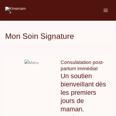
Aller
Kinemams
au
contenu
Mon Soin Signature
Consulatation post-
partum immédiat
Un soutien
bienveillant dès
les premiers
jours de
maman.